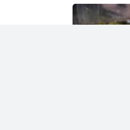
des
:
cter, su adaptabilidad al
a comienza con una cosecha
de maduración para preservar
cción, en procesos controlados
ite que conserva toda la
ticidad su origen ecológico y